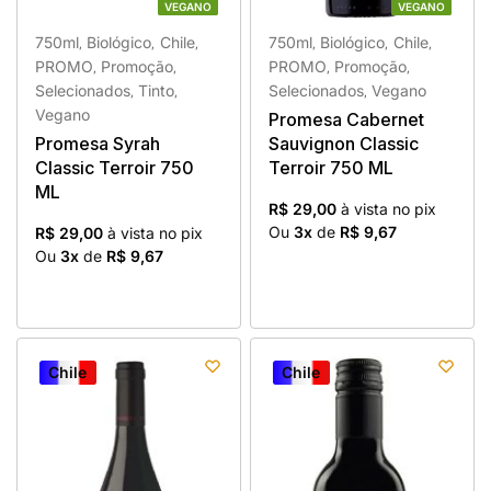
VEGANO
VEGANO
VEGANO
VEGANO
750ml
Biológico
Chile
750ml
Biológico
Chile
,
,
,
,
,
,
PROMO
Promoção
PROMO
Promoção
,
,
,
,
Selecionados
Tinto
Selecionados
Vegano
,
,
,
Vegano
Promesa Cabernet
Promesa Syrah
Sauvignon Classic
Classic Terroir 750
Terroir 750 ML
ML
R$ 29,00
à vista no pix
Ou
3x
de
R$ 9,67
R$ 29,00
à vista no pix
Ou
3x
de
R$ 9,67
Chile
Chile
Chile
Chile