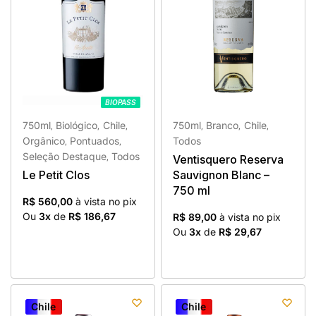
BIOPASS
BIOPASS
750ml
Biológico
Chile
750ml
Branco
Chile
,
,
,
,
,
,
Orgânico
Pontuados
Todos
,
,
Seleção Destaque
Todos
Ventisquero Reserva
,
Le Petit Clos
Sauvignon Blanc –
750 ml
R$ 560,00
à vista no pix
Ou
3x
de
R$ 186,67
R$ 89,00
à vista no pix
Ou
3x
de
R$ 29,67
Chile
Chile
Chile
Chile