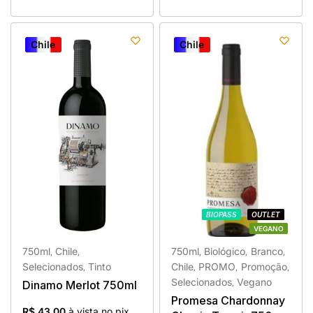
Chile
Chile
Chile
Chile
BIOPASS
BIOPASS
OUTLET
OUTLET
VEGANO
VEGANO
750ml
Chile
750ml
Biológico
Branco
,
,
,
,
,
Selecionados
Tinto
Chile
PROMO
Promoção
,
,
,
,
Selecionados
Vegano
Dinamo Merlot 750ml
,
Promesa Chardonnay
R$ 43,00
à vista no pix