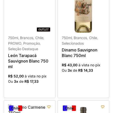
OUTLET
OUTLET
750ml
Brancos
Chile
750ml
Brancos
Chile
,
,
,
,
,
,
PROMO
Promoção
Selecionados
,
,
Seleção Destaque
Dinamo Sauvignon
León Tarapacá
Blanc 750ml
Sauvignon Blanc 750
R$ 43,00
à vista no pix
ml
Ou
3x
de
R$ 14,33
R$ 52,00
à vista no pix
Ou
3x
de
R$ 17,33
Chile
Chile
Chile
Chile