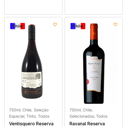
Chile
Chile
Chile
Chile
750ml
Chile
Seleção
750ml
Chile
,
,
,
,
Especial
Tinto
Todos
Selecionados
Todos
,
,
,
Ventisquero Reserva
Ravanal Reserva