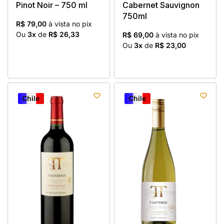
Pinot Noir – 750 ml
Cabernet Sauvignon
750ml
R$ 79,00
à vista no pix
Ou
3x
de
R$ 26,33
R$ 69,00
à vista no pix
Ou
3x
de
R$ 23,00
Chile
Chile
Chile
Chile