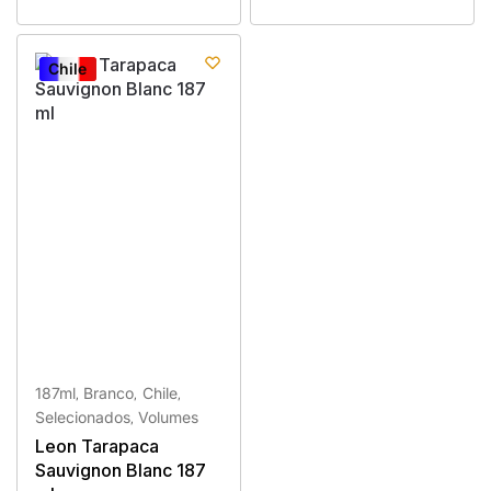
Chile
Chile
187ml
Branco
Chile
,
,
,
Selecionados
Volumes
,
Leon Tarapaca
Sauvignon Blanc 187