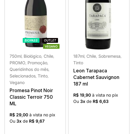
BIOPASS
BIOPASS
OUTLET
OUTLET
VEGANO
VEGANO
750ml
Biológico
Chile
187ml
Chile
Sobremesa
,
,
,
,
,
,
PROMO
Promoção
Tinto
,
,
Queridinhos do mês
Leon Tarapaca
,
Selecionados
Tinto
Cabernet Sauvignon
,
,
Vegano
187 ml
Promesa Pinot Noir
R$ 19,90
à vista no pix
Classic Terroir 750
Ou
3x
de
R$ 6,63
ML
R$ 29,00
à vista no pix
Ou
3x
de
R$ 9,67