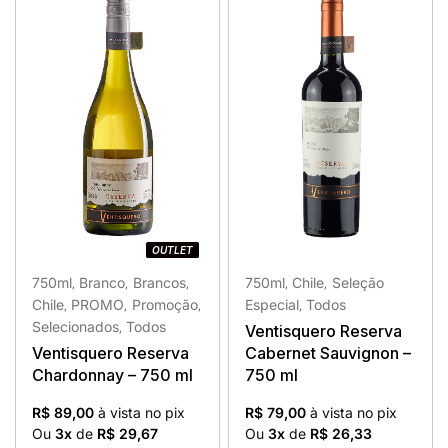
OUTLET
OUTLET
750ml
Branco
Brancos
750ml
Chile
Seleção
,
,
,
,
,
Chile
PROMO
Promoção
Especial
Todos
,
,
,
,
Selecionados
Todos
Ventisquero Reserva
,
Ventisquero Reserva
Cabernet Sauvignon –
Chardonnay – 750 ml
750 ml
R$ 89,00
à vista no pix
R$ 79,00
à vista no pix
Ou
3x
de
R$ 29,67
Ou
3x
de
R$ 26,33