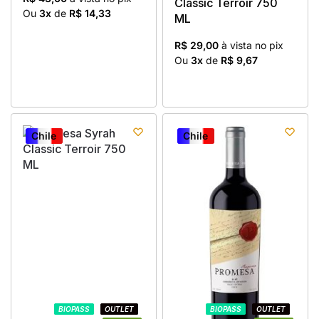
Classic Terroir 750
Ou
3x
de
R$ 14,33
ML
R$ 29,00
à vista no pix
Ou
3x
de
R$ 9,67
Chile
Chile
Chile
Chile
BIOPASS
BIOPASS
OUTLET
OUTLET
BIOPASS
BIOPASS
OUTLET
OUTLET