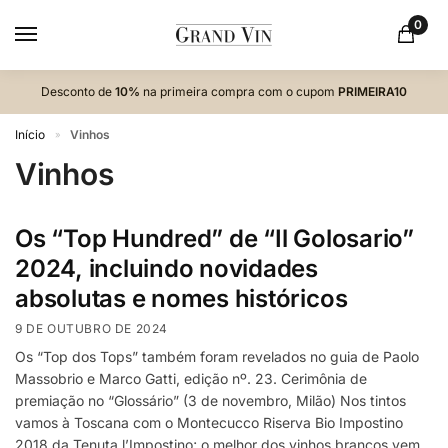
0
Desconto de
10%
na primeira compra com o cupom
PRIMEIRA10
Início
Vinhos
»
Vinhos
Os “Top Hundred” de “Il Golosario”
2024, incluindo novidades
absolutas e nomes históricos
9 DE OUTUBRO DE 2024
Os “Top dos Tops” também foram revelados no guia de Paolo
Massobrio e Marco Gatti, edição nº. 23. Cerimônia de
premiação no “Glossário” (3 de novembro, Milão) Nos tintos
vamos à Toscana com o Montecucco Riserva Bio Impostino
2018 da Tenuta l’Impostino; o melhor dos vinhos brancos vem,